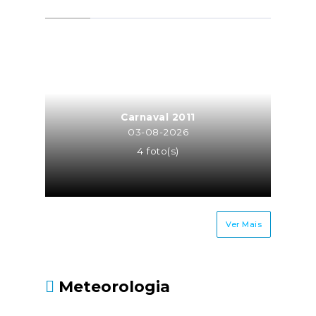
Órgãos Estatutários (MOE) com
a atividade de trabalhador
independente para a mesma
entidade ou entidades do
mesmo grupo empresarial
(neste caso o trabalhador
independente é equiparado a
Carnaval 2011
TCO, sendo os seus honorários
03-08-2026
recebidos pela atividade
4 foto(s)
independente sujeitos à taxa
contributiva de TCO ou MOE);Os
cônjuges ou equiparados dos
trabalhadores
Ver Mais
independentes.Até quando
deve ser entregue?Até 30 de
junho, juntamente com a
Meteorologia
Declaração Modelo 3 de
IRS.Fonte: Segurança Social