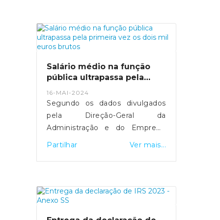
Servidores foram reforçados e
mais de 29 mil computadores
foram comprados.MAI tenta
manter equilíbrio entre deveres
de transparência e discrição
sobre detalhes de segurança.
Salário médio na função
Fonte: Expresso
pública ultrapassa pela
- https://expresso.pt/politica/eleicoes/europeias
primeira vez os dois mil
16-MAI-2024
euros brutos
2024/2024-05-20-europeias-
Segundo os dados divulgados
como-funciona-a-desmateria...
pela Direção-Geral da
Administração e do Emprego
Público, esta subida resultou do
Partilhar
Ver mais...
"efeito conjugado" da entrada e
saída de trabalhadores com
diferentes níveis salariais, de
medidas de valorização que
foram aprovadas e da
atualização do valor do salário