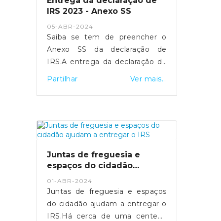
Entrega da declaração de
mínimo.Fonte: SIC Notícias
IRS 2023 - Anexo SS
- https://sicnoticias.pt/economia/2024-
05-ABR-2024
05-16-video-salario-medio-na-
Saiba se tem de preencher o
funcao-publica-ultrapassa-pela-
Anexo SS da declaração de
pri...
IRS.A entrega da declaração de
rendimentos de IRS referente
Partilhar
Ver mais...
ao ano 2023 realiza-se entre os
dias 1 de abril e 30 de junho.
Para os trabalhadores
independentes
economicamente dependentes,
a entrega do Anexo SS é
Juntas de freguesia e
fundamental para assegurar a
espaços do cidadão
sua proteção social em situação
ajudam a entregar o IRS
01-ABR-2024
de cessação da atividade.Quais
Juntas de freguesia e espaços
os objetivos do Anexo SS?O
do cidadão ajudam a entregar o
Anexo SS visa identificar as
IRS.Há cerca de uma centena