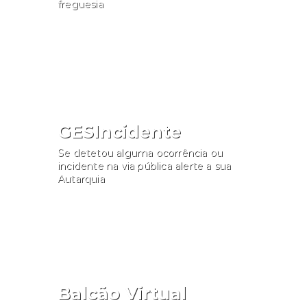
freguesia
Consultar
GESIncidente
Se detetou alguma ocorrência ou
incidente na via pública alerte a sua
Autarquia
Participar
Balcão Virtual