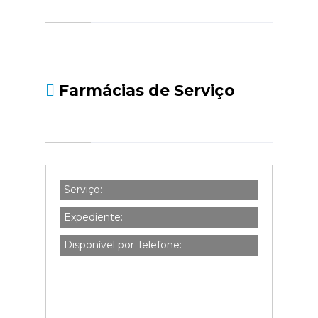
- https://www.seg-
social.pt/noticias/-/asset_publisher/kBZtOMZgs
da-declaracao-de-i...
Farmácias de Serviço
Serviço:
Expediente:
Disponível por Telefone: