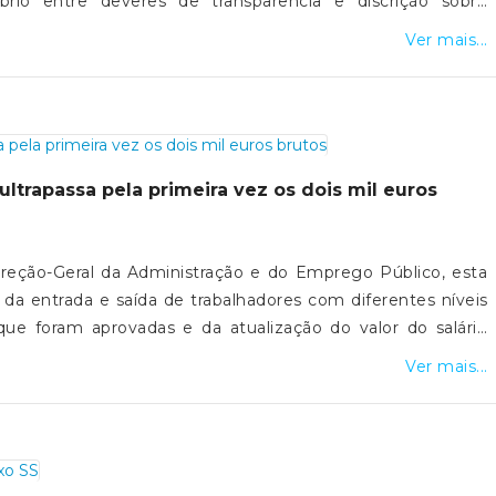
brio entre deveres de transparência e discrição sobre
Ver mais...
iona-a-desmateria...
ultrapassa pela primeira vez os dois mil euros
reção-Geral da Administração e do Emprego Público, esta
 da entrada e saída de trabalhadores com diferentes níveis
 que foram aprovadas e da atualização do valor do salário
sicnoticias.pt/economia/2024-05-16-video-salario-medio-na-
Ver mais...