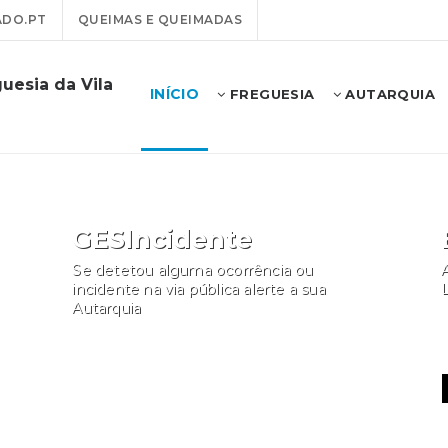
ADO.PT
QUEIMAS E QUEIMADAS
uesia da Vila
INÍCIO
FREGUESIA
AUTARQUIA
GESIncidente
Se detetou alguma ocorrência ou
A
incidente na via pública alerte a sua
Autarquia
Participar