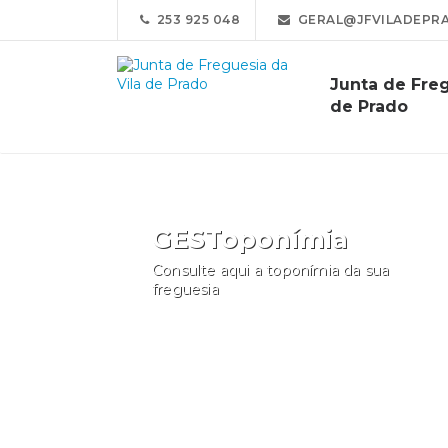
253 925 048
GERAL@JFVILADEPR
Junta de Freg
de Prado
GESToponímia
Consulte aqui a toponímia da sua
freguesia
Consultar