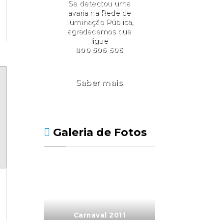
Se detectou uma
avaria na Rede de
Iluminação Pública,
agradecemos que
ligue
800 506 506
Saber mais
Galeria de Fotos
Carnaval 2011