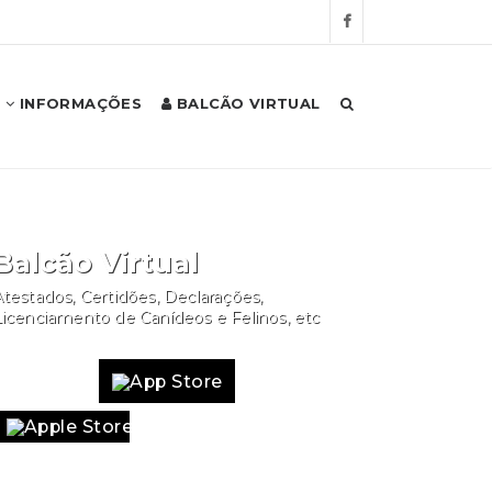
INFORMAÇÕES
BALCÃO VIRTUAL
Balcão Virtual
testados, Certidões, Declarações,
Licenciamento de Canídeos e Felinos, etc
Website