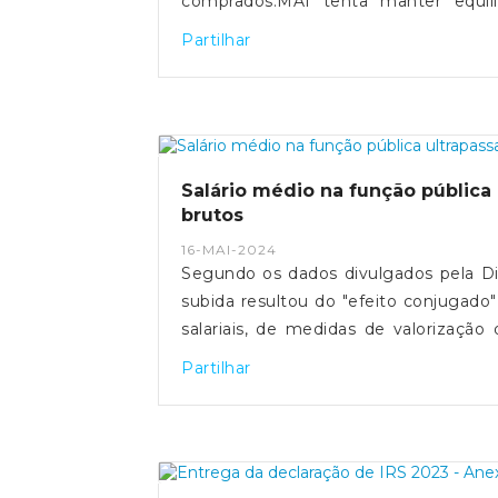
comprados.MAI tenta manter equilí
detalhes de segurança. Fonte: Expresso - https://expresso.pt/politica/eleicoes/europeias-
Partilhar
2024/2024-05-20-europeias-como-func
Salário médio na função pública 
brutos
16-MAI-2024
Segundo os dados divulgados pela Di
subida resultou do "efeito conjugado"
salariais, de medidas de valorização
mínimo.Fonte: SIC Notícias - https://
Partilhar
funcao-publica-ultrapassa-pela-pri...