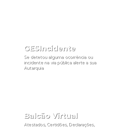
Consultar
GESIncidente
Se detetou alguma ocorrência ou
incidente na via pública alerte a sua
Autarquia
Participar
Balcão Virtual
Atestados, Certidões, Declarações,