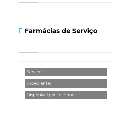
social.pt/noticias/-/asset_publisher/kBZtOMZgs
da-declaracao-de-i...
Farmácias de Serviço
Serviço:
Expediente:
Disponível por Telefone: