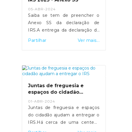
- https://sicnoticias.pt/economia/2024-
05-ABR-2024
05-16-video-salario-medio-na-
Saiba se tem de preencher o
funcao-publica-ultrapassa-pela-
Anexo SS da declaração de
pri...
IRS.A entrega da declaração de
rendimentos de IRS referente
Partilhar
Ver mais...
ao ano 2023 realiza-se entre os
dias 1 de abril e 30 de junho.
Para os trabalhadores
independentes
economicamente dependentes,
a entrega do Anexo SS é
Juntas de freguesia e
fundamental para assegurar a
espaços do cidadão
sua proteção social em situação
ajudam a entregar o IRS
01-ABR-2024
de cessação da atividade.Quais
Juntas de freguesia e espaços
os objetivos do Anexo SS?O
do cidadão ajudam a entregar o
Anexo SS visa identificar as
IRS.Há cerca de uma centena
entidades contratantes de cada
de Espaços do Cidadão que