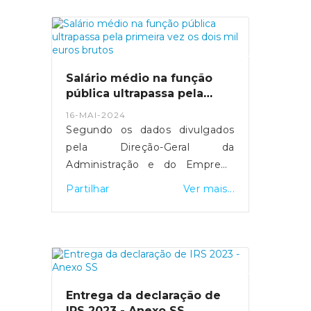
mais de 29 mil computadores
foram comprados.MAI tenta
manter equilíbrio entre deveres
de transparência e discrição
sobre detalhes de segurança.
Salário médio na função
Fonte: Expresso
pública ultrapassa pela
- https://expresso.pt/politica/eleicoes/europeias
primeira vez os dois mil
16-MAI-2024
euros brutos
2024/2024-05-20-europeias-
Segundo os dados divulgados
como-funciona-a-desmateria...
pela Direção-Geral da
Administração e do Emprego
Público, esta subida resultou do
Partilhar
Ver mais...
"efeito conjugado" da entrada e
saída de trabalhadores com
diferentes níveis salariais, de
medidas de valorização que
foram aprovadas e da
atualização do valor do salário
Entrega da declaração de
mínimo.Fonte: SIC Notícias
IRS 2023 - Anexo SS