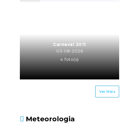
a atividade de trabalhador
independente para a mesma
entidade ou entidades do
mesmo grupo empresarial
(neste caso o trabalhador
independente é equiparado a
Carnaval 2011
TCO, sendo os seus honorários
03-08-2026
recebidos pela atividade
4 foto(s)
independente sujeitos à taxa
contributiva de TCO ou MOE);Os
cônjuges ou equiparados dos
trabalhadores
Ver Mais
independentes.Até quando
deve ser entregue?Até 30 de
junho, juntamente com a
Meteorologia
Declaração Modelo 3 de
IRS.Fonte: Segurança Social
- https://www.seg-