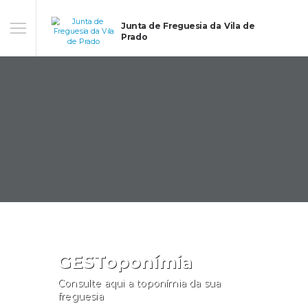
Junta de Freguesia da Vila de
Prado
GESToponímia
Consulte aqui a toponímia da sua
freguesia