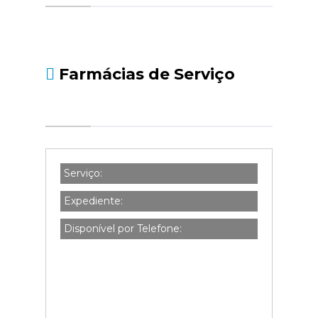
social.pt/noticias/-/asset_publisher/kBZtOMZgs
da-declaracao-de-i...
Farmácias de Serviço
Serviço:
Expediente:
Disponível por Telefone: