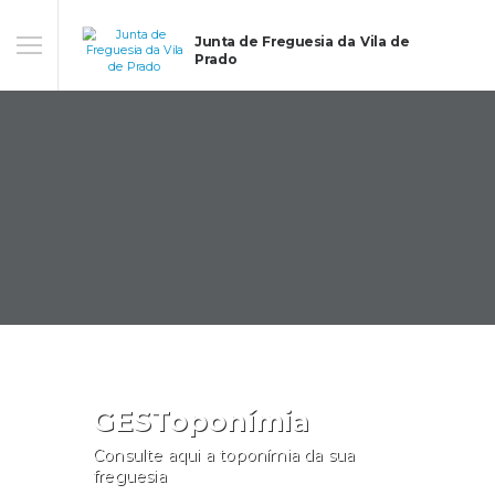
Junta de Freguesia da Vila de
Prado
GESToponímia
Consulte aqui a toponímia da sua
freguesia