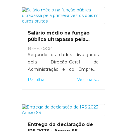
mais de 29 mil computadores
foram comprados.MAI tenta
manter equilíbrio entre deveres
de transparência e discrição
sobre detalhes de segurança.
Salário médio na função
Fonte: Expresso
pública ultrapassa pela
- https://expresso.pt/politica/eleicoes/europeias
primeira vez os dois mil
16-MAI-2024
euros brutos
2024/2024-05-20-europeias-
Segundo os dados divulgados
como-funciona-a-desmateria...
pela Direção-Geral da
Administração e do Emprego
Público, esta subida resultou do
Partilhar
Ver mais...
"efeito conjugado" da entrada e
saída de trabalhadores com
diferentes níveis salariais, de
medidas de valorização que
foram aprovadas e da
atualização do valor do salário
Entrega da declaração de
mínimo.Fonte: SIC Notícias
IRS 2023 - Anexo SS