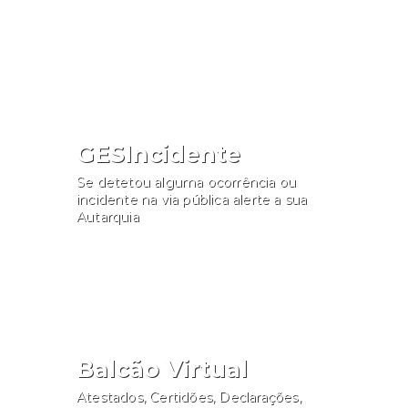
Consultar
GESIncidente
Se detetou alguma ocorrência ou
incidente na via pública alerte a sua
Autarquia
Participar
Balcão Virtual
Atestados, Certidões, Declarações,