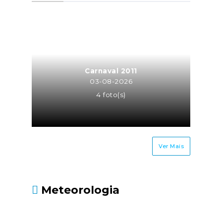
a atividade de trabalhador
independente para a mesma
entidade ou entidades do
mesmo grupo empresarial
(neste caso o trabalhador
independente é equiparado a
Carnaval 2011
TCO, sendo os seus honorários
03-08-2026
recebidos pela atividade
4 foto(s)
independente sujeitos à taxa
contributiva de TCO ou MOE);Os
cônjuges ou equiparados dos
trabalhadores
Ver Mais
independentes.Até quando
deve ser entregue?Até 30 de
junho, juntamente com a
Meteorologia
Declaração Modelo 3 de
IRS.Fonte: Segurança Social
- https://www.seg-