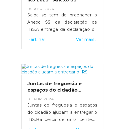
- https://sicnoticias.pt/economia/2024-
05-ABR-2024
05-16-video-salario-medio-na-
Saiba se tem de preencher o
funcao-publica-ultrapassa-pela-
Anexo SS da declaração de
pri...
IRS.A entrega da declaração de
rendimentos de IRS referente
Partilhar
Ver mais...
ao ano 2023 realiza-se entre os
dias 1 de abril e 30 de junho.
Para os trabalhadores
independentes
economicamente dependentes,
a entrega do Anexo SS é
Juntas de freguesia e
fundamental para assegurar a
espaços do cidadão
sua proteção social em situação
ajudam a entregar o IRS
01-ABR-2024
de cessação da atividade.Quais
Juntas de freguesia e espaços
os objetivos do Anexo SS?O
do cidadão ajudam a entregar o
Anexo SS visa identificar as
IRS.Há cerca de uma centena
entidades contratantes de cada
de Espaços do Cidadão que