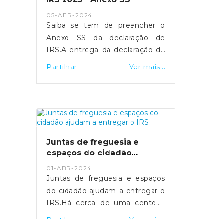
- https://sicnoticias.pt/economia/2024-
05-ABR-2024
05-16-video-salario-medio-na-
Saiba se tem de preencher o
funcao-publica-ultrapassa-pela-
Anexo SS da declaração de
pri...
IRS.A entrega da declaração de
rendimentos de IRS referente
Partilhar
Ver mais...
ao ano 2023 realiza-se entre os
dias 1 de abril e 30 de junho.
Para os trabalhadores
independentes
economicamente dependentes,
a entrega do Anexo SS é
Juntas de freguesia e
fundamental para assegurar a
espaços do cidadão
sua proteção social em situação
ajudam a entregar o IRS
01-ABR-2024
de cessação da atividade.Quais
Juntas de freguesia e espaços
os objetivos do Anexo SS?O
do cidadão ajudam a entregar o
Anexo SS visa identificar as
IRS.Há cerca de uma centena
entidades contratantes de cada
de Espaços do Cidadão que