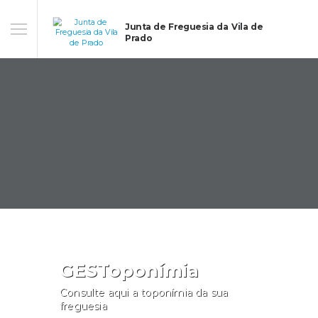
Junta de Freguesia da Vila de
Prado
GESToponímia
Consulte aqui a toponímia da sua
freguesia