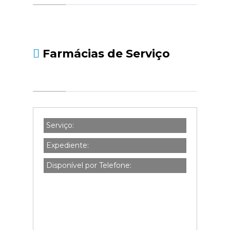
social.pt/noticias/-/asset_publisher/kBZtOMZgs
da-declaracao-de-i...
Farmácias de Serviço
Serviço:
Expediente:
Disponível por Telefone: