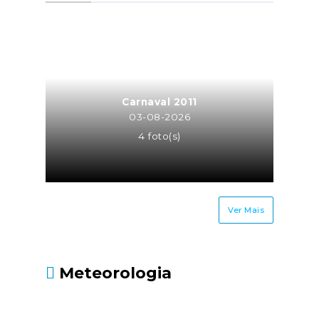
a atividade de trabalhador
independente para a mesma
entidade ou entidades do
mesmo grupo empresarial
(neste caso o trabalhador
independente é equiparado a
Carnaval 2011
TCO, sendo os seus honorários
03-08-2026
recebidos pela atividade
4 foto(s)
independente sujeitos à taxa
contributiva de TCO ou MOE);Os
cônjuges ou equiparados dos
trabalhadores
Ver Mais
independentes.Até quando
deve ser entregue?Até 30 de
junho, juntamente com a
Meteorologia
Declaração Modelo 3 de
IRS.Fonte: Segurança Social
- https://www.seg-