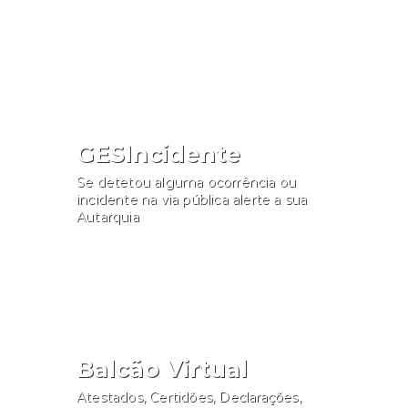
Consultar
GESIncidente
Se detetou alguma ocorrência ou
incidente na via pública alerte a sua
Autarquia
Participar
Balcão Virtual
Atestados, Certidões, Declarações,