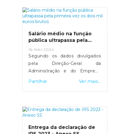
mais de 29 mil computadores
foram comprados.MAI tenta
manter equilíbrio entre deveres
de transparência e discrição
sobre detalhes de segurança.
Salário médio na função
Fonte: Expresso
pública ultrapassa pela
- https://expresso.pt/politica/eleicoes/europeias
primeira vez os dois mil
16-MAI-2024
euros brutos
2024/2024-05-20-europeias-
Segundo os dados divulgados
como-funciona-a-desmateria...
pela Direção-Geral da
Administração e do Emprego
Público, esta subida resultou do
Partilhar
Ver mais...
"efeito conjugado" da entrada e
saída de trabalhadores com
diferentes níveis salariais, de
medidas de valorização que
foram aprovadas e da
atualização do valor do salário
Entrega da declaração de
mínimo.Fonte: SIC Notícias
IRS 2023 - Anexo SS