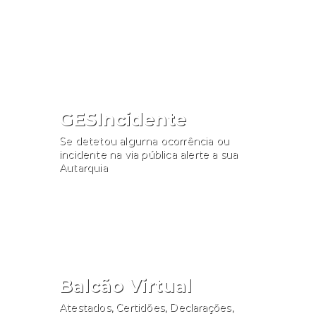
Consultar
GESIncidente
Se detetou alguma ocorrência ou
incidente na via pública alerte a sua
Autarquia
Participar
Balcão Virtual
Atestados, Certidões, Declarações,