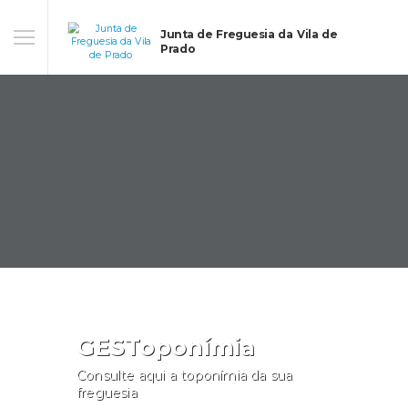
Junta de Freguesia da Vila de
Prado
GESToponímia
Consulte aqui a toponímia da sua
freguesia