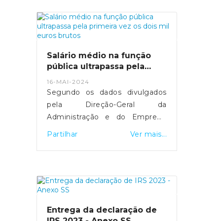
mais de 29 mil computadores
foram comprados.MAI tenta
manter equilíbrio entre deveres
de transparência e discrição
sobre detalhes de segurança.
Salário médio na função
Fonte: Expresso
pública ultrapassa pela
- https://expresso.pt/politica/eleicoes/europeias
primeira vez os dois mil
16-MAI-2024
euros brutos
2024/2024-05-20-europeias-
Segundo os dados divulgados
como-funciona-a-desmateria...
pela Direção-Geral da
Administração e do Emprego
Público, esta subida resultou do
Partilhar
Ver mais...
"efeito conjugado" da entrada e
saída de trabalhadores com
diferentes níveis salariais, de
medidas de valorização que
foram aprovadas e da
atualização do valor do salário
Entrega da declaração de
mínimo.Fonte: SIC Notícias
IRS 2023 - Anexo SS