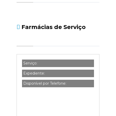
social.pt/noticias/-/asset_publisher/kBZtOMZgs
da-declaracao-de-i...
Farmácias de Serviço
Serviço:
Expediente:
Disponível por Telefone: