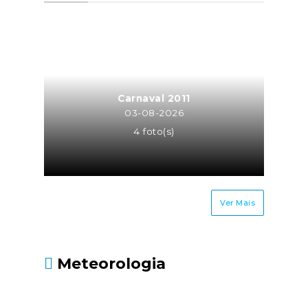
a atividade de trabalhador
independente para a mesma
entidade ou entidades do
mesmo grupo empresarial
(neste caso o trabalhador
independente é equiparado a
Carnaval 2011
TCO, sendo os seus honorários
03-08-2026
recebidos pela atividade
4 foto(s)
independente sujeitos à taxa
contributiva de TCO ou MOE);Os
cônjuges ou equiparados dos
trabalhadores
Ver Mais
independentes.Até quando
deve ser entregue?Até 30 de
junho, juntamente com a
Meteorologia
Declaração Modelo 3 de
IRS.Fonte: Segurança Social
- https://www.seg-