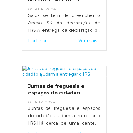
- https://sicnoticias.pt/economia/2024-
05-ABR-2024
05-16-video-salario-medio-na-
Saiba se tem de preencher o
funcao-publica-ultrapassa-pela-
Anexo SS da declaração de
pri...
IRS.A entrega da declaração de
rendimentos de IRS referente
Partilhar
Ver mais...
ao ano 2023 realiza-se entre os
dias 1 de abril e 30 de junho.
Para os trabalhadores
independentes
economicamente dependentes,
a entrega do Anexo SS é
Juntas de freguesia e
fundamental para assegurar a
espaços do cidadão
sua proteção social em situação
ajudam a entregar o IRS
01-ABR-2024
de cessação da atividade.Quais
Juntas de freguesia e espaços
os objetivos do Anexo SS?O
do cidadão ajudam a entregar o
Anexo SS visa identificar as
IRS.Há cerca de uma centena
entidades contratantes de cada
de Espaços do Cidadão que