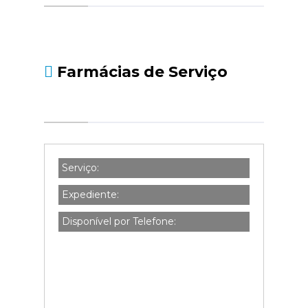
social.pt/noticias/-/asset_publisher/kBZtOMZgs
da-declaracao-de-i...
Farmácias de Serviço
Serviço:
Expediente:
Disponível por Telefone: