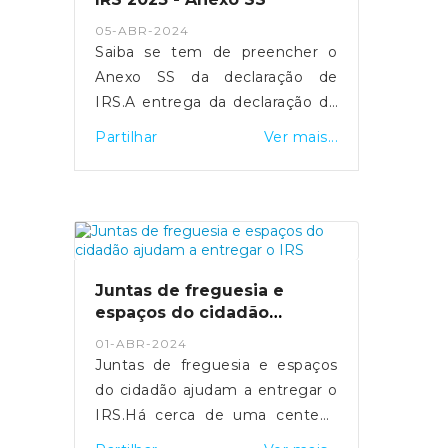
- https://sicnoticias.pt/economia/2024-
05-ABR-2024
05-16-video-salario-medio-na-
Saiba se tem de preencher o
funcao-publica-ultrapassa-pela-
Anexo SS da declaração de
pri...
IRS.A entrega da declaração de
rendimentos de IRS referente
Partilhar
Ver mais...
ao ano 2023 realiza-se entre os
dias 1 de abril e 30 de junho.
Para os trabalhadores
independentes
economicamente dependentes,
a entrega do Anexo SS é
Juntas de freguesia e
fundamental para assegurar a
espaços do cidadão
sua proteção social em situação
ajudam a entregar o IRS
01-ABR-2024
de cessação da atividade.Quais
Juntas de freguesia e espaços
os objetivos do Anexo SS?O
do cidadão ajudam a entregar o
Anexo SS visa identificar as
IRS.Há cerca de uma centena
entidades contratantes de cada
de Espaços do Cidadão que