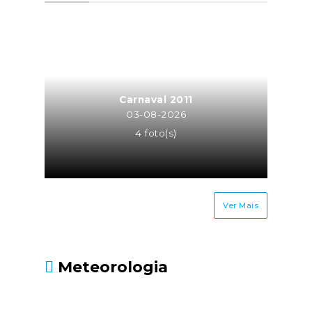
a atividade de trabalhador
independente para a mesma
entidade ou entidades do
mesmo grupo empresarial
(neste caso o trabalhador
independente é equiparado a
Carnaval 2011
TCO, sendo os seus honorários
03-08-2026
recebidos pela atividade
4 foto(s)
independente sujeitos à taxa
contributiva de TCO ou MOE);Os
cônjuges ou equiparados dos
trabalhadores
Ver Mais
independentes.Até quando
deve ser entregue?Até 30 de
junho, juntamente com a
Meteorologia
Declaração Modelo 3 de
IRS.Fonte: Segurança Social
- https://www.seg-