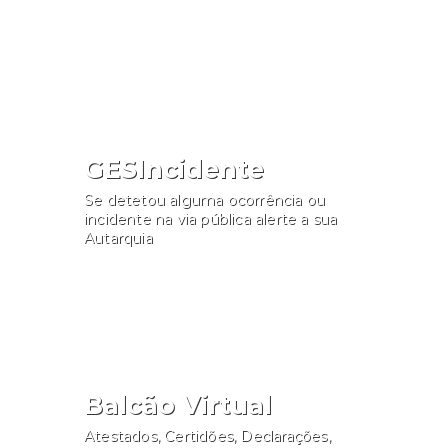
Consultar
GESIncidente
Se detetou alguma ocorrência ou
incidente na via pública alerte a sua
Autarquia
Participar
Balcão Virtual
Atestados, Certidões, Declarações,