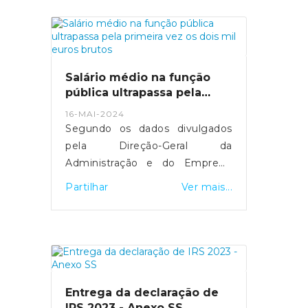
mais de 29 mil computadores
foram comprados.MAI tenta
manter equilíbrio entre deveres
de transparência e discrição
sobre detalhes de segurança.
Salário médio na função
Fonte: Expresso
pública ultrapassa pela
- https://expresso.pt/politica/eleicoes/europeias
primeira vez os dois mil
16-MAI-2024
euros brutos
2024/2024-05-20-europeias-
Segundo os dados divulgados
como-funciona-a-desmateria...
pela Direção-Geral da
Administração e do Emprego
Público, esta subida resultou do
Partilhar
Ver mais...
"efeito conjugado" da entrada e
saída de trabalhadores com
diferentes níveis salariais, de
medidas de valorização que
foram aprovadas e da
atualização do valor do salário
Entrega da declaração de
mínimo.Fonte: SIC Notícias
IRS 2023 - Anexo SS