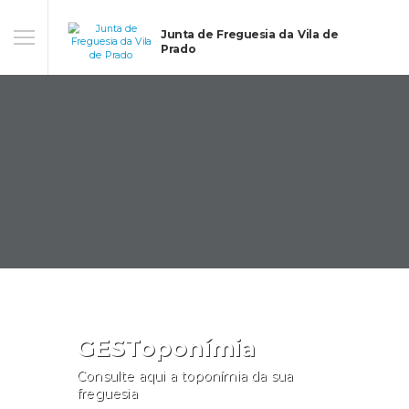
Junta de Freguesia da Vila de
Prado
GESToponímia
Consulte aqui a toponímia da sua
freguesia